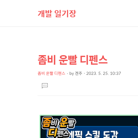
개발 일기장
좀비 운빨 디펜스
상
본
문
세
제
좀비 운빨 디펜스
by
겐주
2023. 5. 25. 10:37
컨
본
목
텐
댓
문
글
츠
달
기