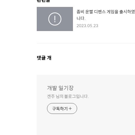
좀비 운빨 디펜스 게임을 출시하
니다.
2023.05.23
댓
댓글
개
글
영
역
개발 일기장
겐주 님의 블로그입니다.
구독하기