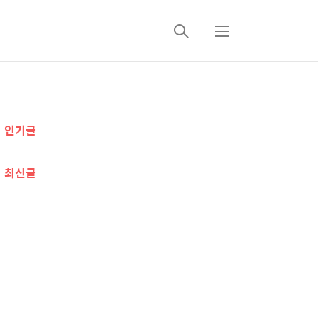
검
메
색
뉴
추
인기글
가
정
최신글
보